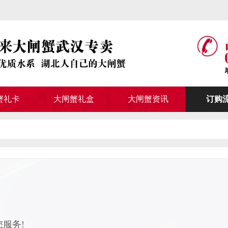
蟹礼卡
大闸蟹礼盒
大闸蟹资讯
订购
服务!