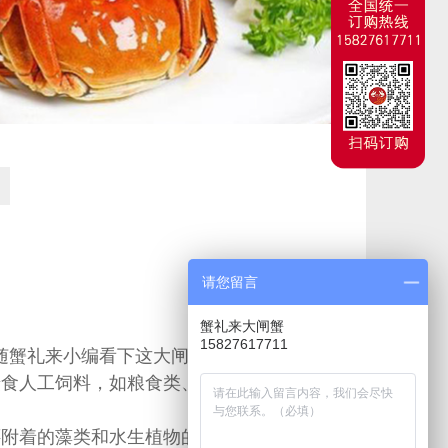
请您留言
蟹礼来大闸蟹
15827617711
随
蟹礼来
小编看下这大闸蟹都吃什么吧！
摄食人工饲料，如粮食类、饼粕类，以及人工
还附着的藻类和水生植物的果实等及小鱼、小