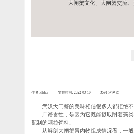
大闸蟹文化、
大闸蟹交流、
作者:
xlldzx
|
发布时间:
2022-03-10
|
3591
次浏览
|
武汉
大闸蟹的美味相信很多人都拒绝不
广谱食性，是因为它既能摄取附着藻类
配制的颗粒饲料。
从解剖大闸蟹胃内物组成情况看，一般