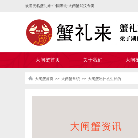
欢迎光临蟹礼来·中国湖北·大闸蟹武汉专卖
大闸蟹首页
关于我们
大闸
大闸蟹首页
>>
大闸蟹常识
>>
大闸蟹吃什么生长的
大闸蟹资讯​