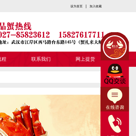
|
设为首页
加入收藏
流程
联系我们
网上提货